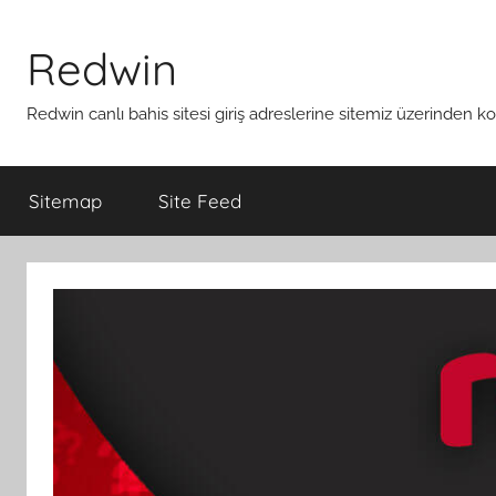
İçeriğe
atla
Redwin
Redwin canlı bahis sitesi giriş adreslerine sitemiz üzerinden ko
Sitemap
Site Feed