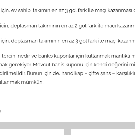
 için, ev sahibi takımın en az 3 gol fark ile maçı kazanması 
 için, deplasman takımının en az 2 gol fark ile maçı kazanm
 için, deplasman takımının en az 3 gol fark ile maçı kazanm
tercihi nedir ve banko kuponlar için kullanmak mantıklı m
amak gerekiyor. Mevcut bahis kuponu için kendi değerini mi
ilmelidir. Bunun için de, handikap – çifte şans – karşılıklı
kullanmak mümkün.
u