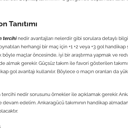
on Tanıtımı
 tercihi
nedir avantajları nelerdir gibi sorulara detaylı bil
ynatılan herhangi bir maç için +1 +2 veya +3 gol handikap 
öyle maçlar öncesinde, iyi bir araştırma yapmak ve redw
de almak gerekir. Güçsüz takım ile favori gösterilen takı
ap gol avantajı kullanılır. Böylece o maçın oranları da yük
tercihi nedir sorusunu örnekler ile açıklamak gerekir. An
e devam edelim. Ankaragücü takımının handikap almada
lacaktır.
ş