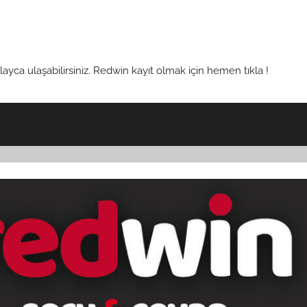
layca ulaşabilirsiniz. Redwin kayıt olmak için hemen tıkla !