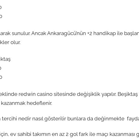
0
0
olarak sunulur. Ancak Ankaragücü’nün +2 handikap ile başl
kler olur.
iktaş
0
0
eklinde redwin casino sitesinde değişiklik yapılır. Beşiktaş
a kazanmak hedeflenir.
ercihi nedir nasıl gösterilir bunlara da değinmekte fayda
 için, ev sahibi takımın en az 2 gol fark ile maçı kazanması g