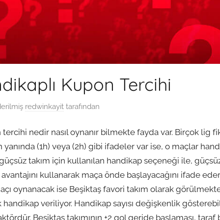
ikaplı Kupon Tercihi
erilmiş
redwinkayit
tarafından
ercihi nedir nasıl oynanır bilmekte fayda var. Birçok lig 
n yanında (1h) veya (2h) gibi ifadeler var ise, o maçlar hand
güçsüz takım için kullanılan handikap seçeneği ile, güçsüz
 avantajını kullanarak maça önde başlayacağını ifade eder.
çı oynanacak ise Beşiktaş favori takım olarak görülmekte
 handikap veriliyor. Handikap sayısı değişkenlik gösterebil
faktördür. Beşiktaş takımının +2 gol geride başlaması, tara