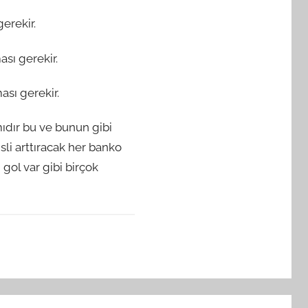
gerekir.
ası gerekir.
ası gerekir.
ıdır bu ve bunun gibi
sli arttıracak her banko
 gol var gibi birçok