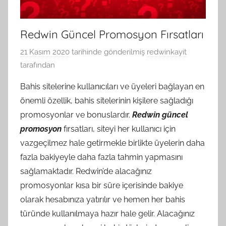
Redwin Güncel Promosyon Fırsatları
21 Kasım 2020
tarihinde gönderilmiş
redwinkayit
tarafından
Bahis sitelerine kullanıcıları ve üyeleri bağlayan en
önemli özellik, bahis sitelerinin kişilere sağladığı
promosyonlar ve bonuslardır.
Redwin güncel
promosyon
fırsatları, siteyi her kullanıcı için
vazgeçilmez hale getirmekle birlikte üyelerin daha
fazla bakiyeyle daha fazla tahmin yapmasını
sağlamaktadır. Redwin’de alacağınız
promosyonlar kısa bir süre içerisinde bakiye
olarak hesabınıza yatırılır ve hemen her bahis
türünde kullanılmaya hazır hale gelir. Alacağınız