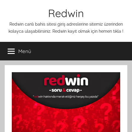
İçeriğe
Redwin
atla
Redwin canlı bahis sitesi giriş adreslerine sitemiz üzerinden
kolayca ulaşabilirsiniz. Redwin kayıt olmak için hemen tıkla !
Menü