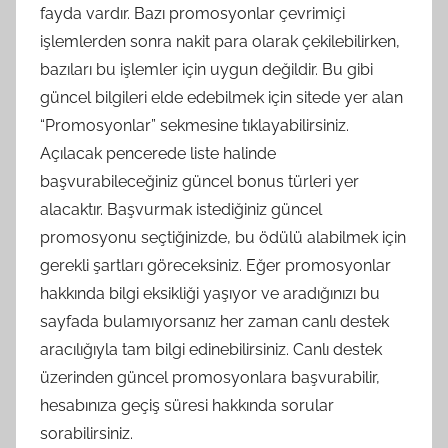
fayda vardır. Bazı promosyonlar çevrimiçi
işlemlerden sonra nakit para olarak çekilebilirken,
bazıları bu işlemler için uygun değildir. Bu gibi
güncel bilgileri elde edebilmek için sitede yer alan
“Promosyonlar” sekmesine tıklayabilirsiniz.
Açılacak pencerede liste halinde
başvurabileceğiniz güncel bonus türleri yer
alacaktır. Başvurmak istediğiniz güncel
promosyonu seçtiğinizde, bu ödülü alabilmek için
gerekli şartları göreceksiniz. Eğer promosyonlar
hakkında bilgi eksikliği yaşıyor ve aradığınızı bu
sayfada bulamıyorsanız her zaman canlı destek
aracılığıyla tam bilgi edinebilirsiniz. Canlı destek
üzerinden güncel promosyonlara başvurabilir,
hesabınıza geçiş süresi hakkında sorular
sorabilirsiniz.