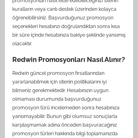
promosyonları nasıl elde edebileceğinizi sitenin
kuralların veya canlı destek üzerinden kolayca
öğrenebilirsiniz. Başvurduğunuz promosyon
seçenekleri hesabınzı doğrulandıktan sonra kısa
bir süre içinde hesabınıza bakiye şeklinde yansımış
olacaktır.
Redwin Promosyonları Nasıl Alınır?
Redwin güncel promosyon fırsatlarından
yararlanabilmek için sitenin politikalarını iyi
bilmeniz gerekmektedir. Hesabınızın uygun
olmaması durumunda başvurduğunuz
promosyon türü incelemeden sonra hesabınıza
yansımayabilir. Bunun gibi olumsuz sonuçlarla
karşılaşmamak adına önceden başvuracağınız
promosyon türleri hakkında bilgi toplamanızda