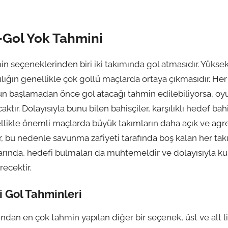
-Gol Yok Tahmini
 seçeneklerinden biri iki takımında gol atmasıdır. Yüksek 
lığın genellikle çok gollü maçlarda ortaya çıkmasıdır. Her 
 başlamadan önce gol atacağı tahmin edilebiliyorsa, oyun
aktır. Dolayısıyla bunu bilen bahisçiler, karşılıklı hedef ba
ellikle önemli maçlarda büyük takımların daha açık ve agresi
, bu nedenle savunma zafiyeti tarafında boş kalan her takı
larında, hedefi bulmaları da muhtemeldir ve dolayısıyla 
recektir.
 Gol Tahminleri
ından en çok tahmin yapılan diğer bir seçenek, üst ve alt li