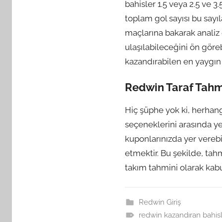
bahisler 1.5 veya 2.5 ve 3
toplam gol sayısı bu sayı
maçlarına bakarak analiz 
ulaşılabileceğini ön göre
kazandırabilen en yaygın 
Redwin Taraf Tahm
Hiç şüphe yok ki, herhan
seçeneklerini arasında ye
kuponlarınızda yer verebi
etmektir. Bu şekilde, tah
takım tahmini olarak kabul
Redwin Giriş
redwin kazandıran bahisl