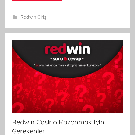
Redwin Giriş
Redwin Casino Kazanmak İçin
Gerekenler